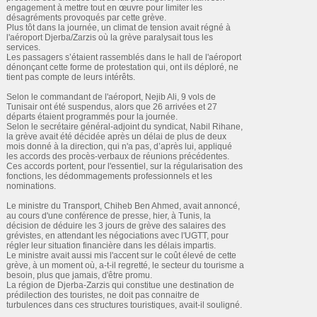
engagement à mettre tout en œuvre pour limiter les
désagréments provoqués par cette grève.
Plus tôt dans la journée, un climat de tension avait régné à
l'aéroport Djerba/Zarzis où la grève paralysait tous les
services.
Les passagers s’étaient rassemblés dans le hall de l'aéroport
dénonçant cette forme de protestation qui, ont ils déploré, ne
tient pas compte de leurs intérêts.
Selon le commandant de l'aéroport, Nejib Ali, 9 vols de
Tunisair ont été suspendus, alors que 26 arrivées et 27
départs étaient programmés pour la journée.
Selon le secrétaire général-adjoint du syndicat, Nabil Rihane,
la grève avait été décidée après un délai de plus de deux
mois donné à la direction, qui n'a pas, d’après lui, appliqué
les accords des procès-verbaux de réunions précédentes.
Ces accords portent, pour l'essentiel, sur la régularisation des
fonctions, les dédommagements professionnels et les
nominations.
Le ministre du Transport, Chiheb Ben Ahmed, avait annoncé,
au cours d'une conférence de presse, hier, à Tunis, la
décision de déduire les 3 jours de grève des salaires des
grévistes, en attendant les négociations avec l'UGTT, pour
régler leur situation financière dans les délais impartis.
Le ministre avait aussi mis l'accent sur le coût élevé de cette
grève, à un moment où, a-t-il regretté, le secteur du tourisme a
besoin, plus que jamais, d'être promu.
La région de Djerba-Zarzis qui constitue une destination de
prédilection des touristes, ne doit pas connaitre de
turbulences dans ces structures touristiques, avait-il souligné.