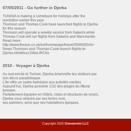
07/05/2011 - Go further in Djerba
TUNISIA is making a comeback for holidays after the
revolution earlier this year.
Thomson and Thomas Cook have launched flights to Djerba
for this season.
Thomson will operate a weekly service from Gatwick while
Thomas Cook will run flights from Gatwick and Manchester.
Read more:
http://www.thesun.co.uk/sol/homepage/travel/3568065/Air-
News-Thomson-and-Thomas-Cook-launch-flights-to-
Djerba.html#ixzz1MdeJRC6s
2010 - Voyager à Djerba
Au sud-est de la Tunisie, Djerba émerveille les visiteurs par
son décor paradisiaque.
L’île offre un cadre balnéaire aux activités variées.
Aujourd’hui, Djerba possède 1/10 des plages du littoral
tunisien.
Parfaitement équipée en hôtels, clubs et structures de loisirs,
Djerba vous séduira par ses terres ocre,
ses palmiers, ainsi que ses habitations typiques.
Copyright 2025
Giovannini LLC